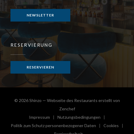
Instagram ((öffnet ein neues Fenster))
NEWSLETTER
RESERVIERUNG
RESERVIEREN
© 2026 Shinzo — Webseite des Restaurants erstellt von
((öffnet ein neues Fenster))
Zenchef
Impressum
Nutzungsbedingungen
((öffnet ein neues Fenster))
((öffnet ein neues Fenster))
Politik zum Schutz personenbezogener Daten
Cookies
((öffnet ein neues Fenster))
((öffnet e
Barrierefreiheit