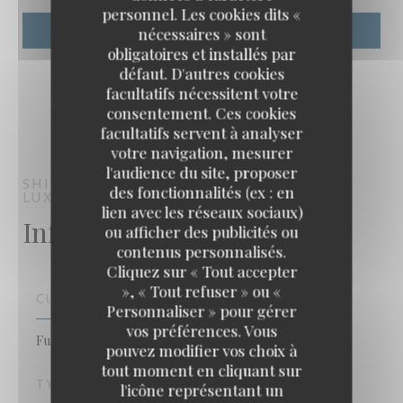
personnel. Les cookies dits «
nécessaires » sont
obligatoires et installés par
défaut. D'autres cookies
facultatifs nécessitent votre
consentement. Ces cookies
facultatifs servent à analyser
votre navigation, mesurer
l'audience du site, proposer
SHINZO
FOOD AND WINE TASTING
des fonctionnalités (ex : en
LUXEMBOURG
lien avec les réseaux sociaux)
Infos pratiques
ou afficher des publicités ou
contenus personnalisés.
Shinzo
Cliquez sur « Tout accepter
», « Tout refuser » ou «
CUISINE
Personnaliser » pour gérer
vos préférences. Vous
Fusion
pouvez modifier vos choix à
tout moment en cliquant sur
TYPE DE RESTAURANT
l'icône représentant un