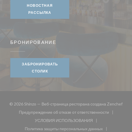
НОВОСТНАЯ
РАССЫЛКА
БРОНИРОВАНИЕ
ЗАБРОНИРОВАТЬ
СТОЛИК
((от
© 2026 Shinzo — Веб-страница ресторана создана
Zenchef
Предупреждение об отказе от ответственности
((открывается в новом окне))
УСЛОВИЯ ИСПОЛЬЗОВАНИЯ
((открывается в новом окне))
Политика защиты персональных данных