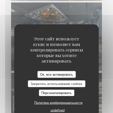
Этот сайт использует
кукис и позволяет вам
контролировать сервисы
которые вы хотите
активировать
Shinzo
Ок, все активировать
Запретить использование cookies
Персонализировать
Политика конфиденциальности
undefined